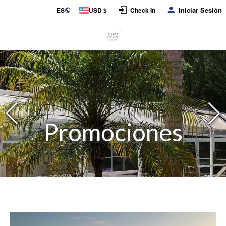
Iniciar Sesión
ES
USD $
Check In
Promociones