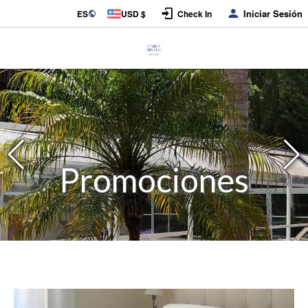
Iniciar Sesión
ES
USD $
Check In
Promociones